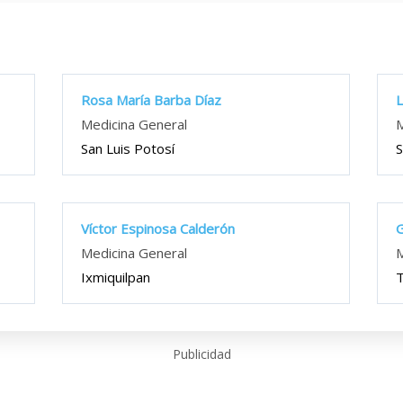
Rosa María Barba Díaz
L
Medicina General
M
San Luis Potosí
S
Víctor Espinosa Calderón
G
Medicina General
M
Ixmiquilpan
Publicidad