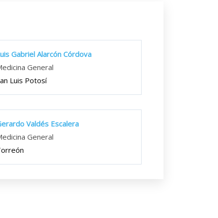
uis Gabriel Alarcón Córdova
edicina General
an Luis Potosí
erardo Valdés Escalera
edicina General
Torreón