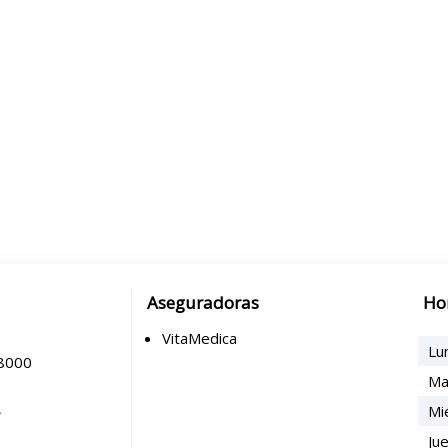
Aseguradoras
Ho
VitaMedica
Lu
78000
Ma
Mi
/
Ju