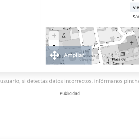
Vi
Sá
+
-
Ampliar
usuario, si detectas datos incorrectos, infórmanos pinc
Publicidad