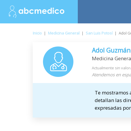
Inicio
|
Medicina General
|
San Luis Potosí
|
Adol 
Adol Guzmán
Medicina Genera
Actualmente sin valor
Atendemos en espa
Te mostramos a 
detallan las dir
expresadas por 