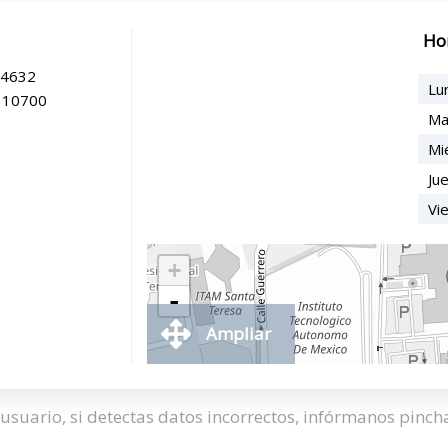
Ho
 4632
Lu
, 10700
Ma
Mi
Ju
Vi
+
-
Ampliar
usuario, si detectas datos incorrectos, infórmanos pinc