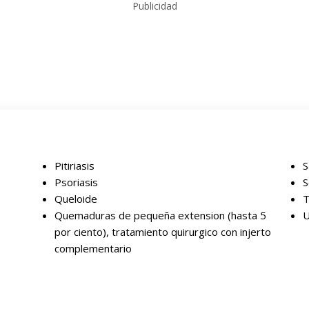
Publicidad
Pitiriasis
S
Psoriasis
S
Queloide
T
Quemaduras de pequeña extension (hasta 5
U
por ciento), tratamiento quirurgico con injerto
complementario