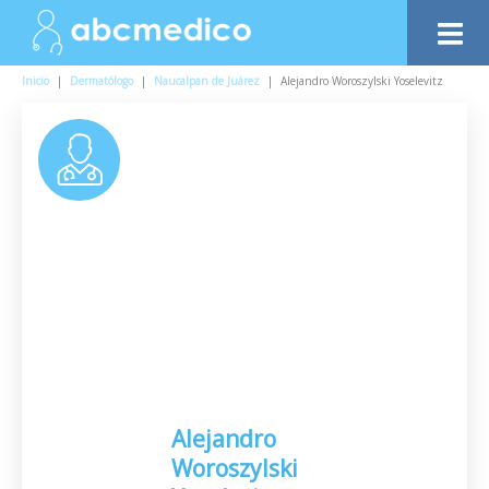
Inicio
|
Dermatólogo
|
Naucalpan de Juárez
|
Alejandro Woroszylski Yoselevitz
Alejandro
Woroszylski