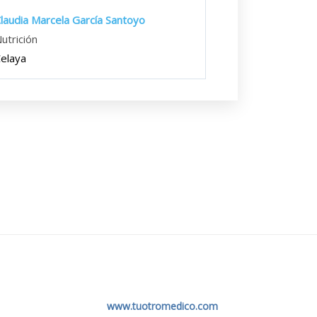
laudia Marcela García Santoyo
utrición
elaya
www.tuotromedico.com