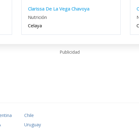
Clarissa De La Vega Chavoya
C
Nutrición
N
Celaya
C
Publicidad
entina
Chile
A
Uruguay