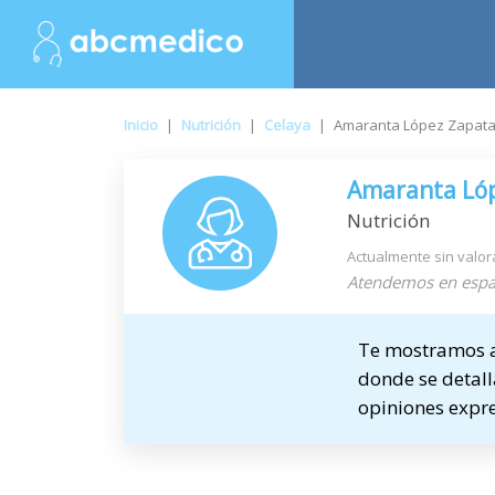
Inicio
|
Nutrición
|
Celaya
|
Amaranta López Zapat
Amaranta Ló
Nutrición
Actualmente sin valor
Atendemos en espa
Te mostramos a 
donde se detalla
opiniones expre