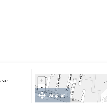
+
o 602
-
Ampliar