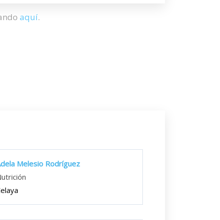
hando
aquí
.
dela Melesio Rodríguez
utrición
elaya