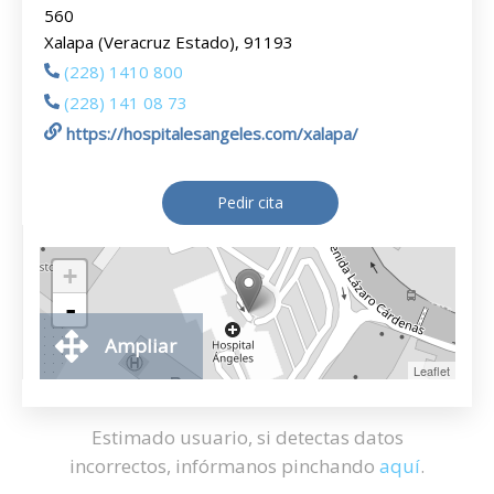
560
Xalapa (Veracruz Estado), 91193
(228) 1410 800
(228) 141 08 73
https://hospitalesangeles.com/xalapa/
Pedir cita
+
-
Ampliar
Leaflet
Estimado usuario, si detectas datos
incorrectos, infórmanos pinchando
aquí
.