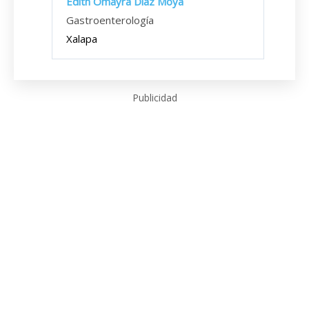
Edith Omayra Díaz Moya
Gastroenterología
Xalapa
Publicidad