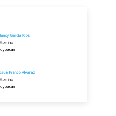
ancy Garcia Rios
torrino
Coyoacán
osue Franco Alvarez
torrino
Coyoacán