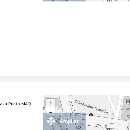
+
laza Punto MAQ.
-
Ampliar