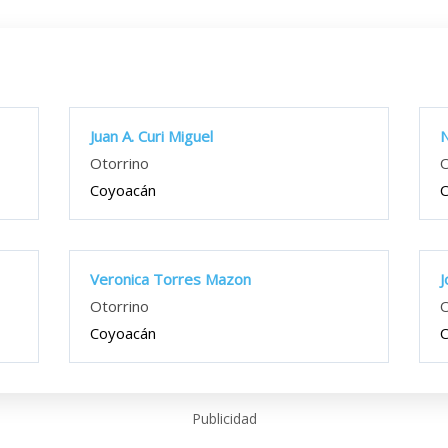
Juan A. Curi Miguel
N
Otorrino
O
Coyoacán
Veronica Torres Mazon
J
Otorrino
O
Coyoacán
Publicidad