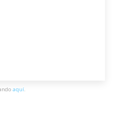
hando
aquí
.