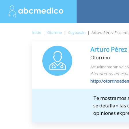
Inicio
|
Otorrino
|
Coyoacán
|
Arturo Pérez Escamill
Arturo Pérez 
Otorrino
Actualmente sin valor
Atendemos en espa
http://otorrinoa
Te mostramos a 
se detallan las 
opiniones expre