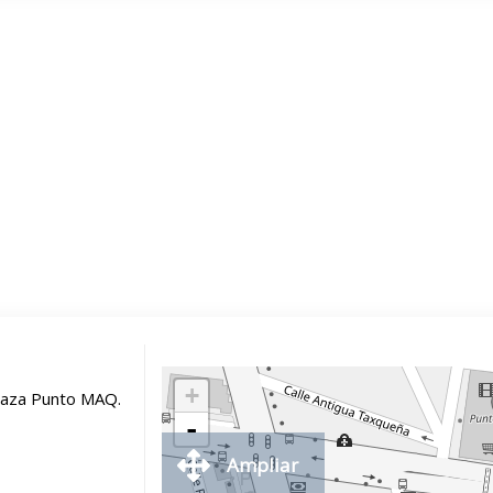
+
laza Punto MAQ.
-
Ampliar