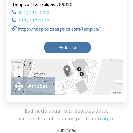
Tampico (Tamaulipas), 89330
(833) 115 0200
(833) 115 0252
https://hospitalesangeles.com/tampico/
Pedir cita
+
-
Ampliar
Leaflet
Estimado usuario, si detectas datos
incorrectos, infórmanos pinchando
aquí
.
Publicidad