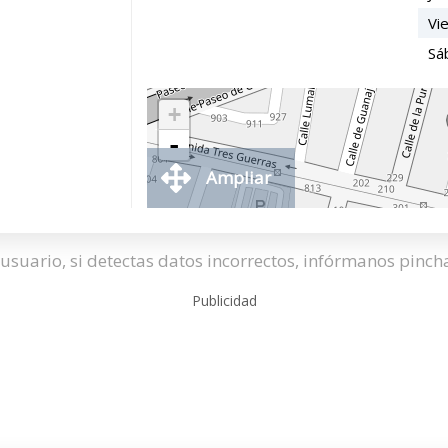
Vi
Sá
+
-
Ampliar
usuario, si detectas datos incorrectos, infórmanos pinc
Publicidad