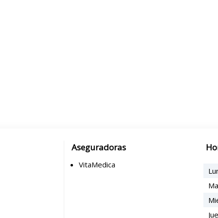
Aseguradoras
Ho
VitaMedica
Lu
Ma
Mi
Ju