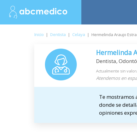
Inicio
|
Dentista
|
Celaya
|
Hermelinda Araujo Estr
Hermelinda A
Dentista, Odont
Actualmente sin valor
Atendemos en espa
Te mostramos a 
donde se detalla
opiniones expre