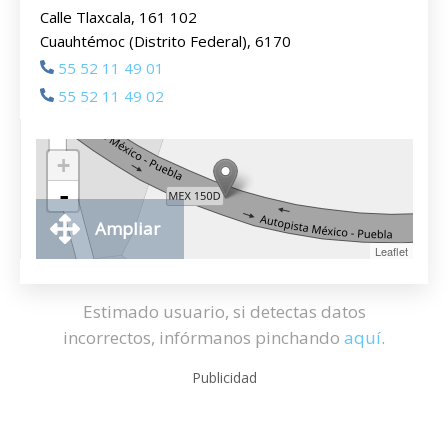
Calle Tlaxcala, 161 102
Cuauhtémoc (Distrito Federal), 6170
55 52 11 49 01
55 52 11 49 02
+
-
Ampliar
Leaflet
Estimado usuario, si detectas datos
incorrectos, infórmanos pinchando
aquí
.
Publicidad