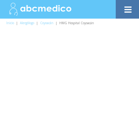
Inicio
|
Alergólogo
|
Coyoacán
|
HMG Hospital Coyoacán