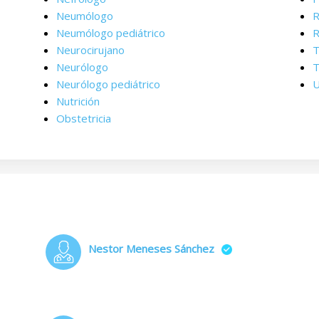
Neumólogo
R
Neumólogo pediátrico
R
Neurocirujano
T
Neurólogo
T
Neurólogo pediátrico
U
Nutrición
Obstetricia
Nestor Meneses Sánchez