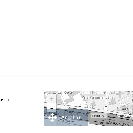
+
rasco
-
Ampliar