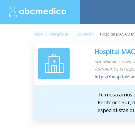
Inicio
|
Alergólogo
|
Coyoacán
|
Hospital MAC CD MX
Hospital MAC
Actualmente sin valor
Atendemos en espa
https://hospitales
Te mostramos a
Periférico Sur, 
especialistas q