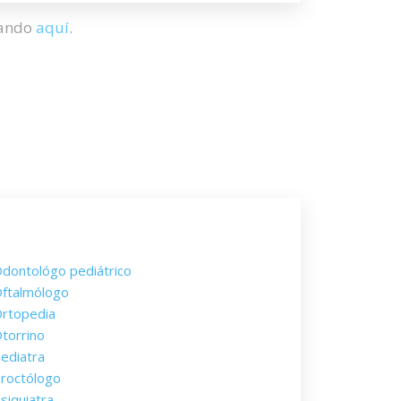
hando
aquí
.
dontológo pediátrico
ftalmólogo
rtopedia
torrino
ediatra
roctólogo
siquiatra