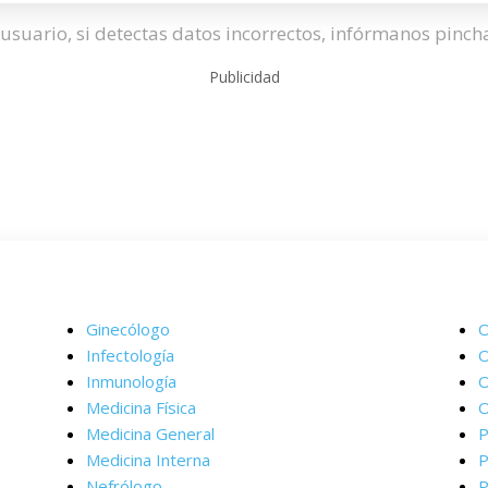
usuario, si detectas datos incorrectos, infórmanos pinc
Publicidad
Ginecólogo
O
Infectología
O
Inmunología
O
Medicina Física
O
Medicina General
P
Medicina Interna
P
Nefrólogo
P