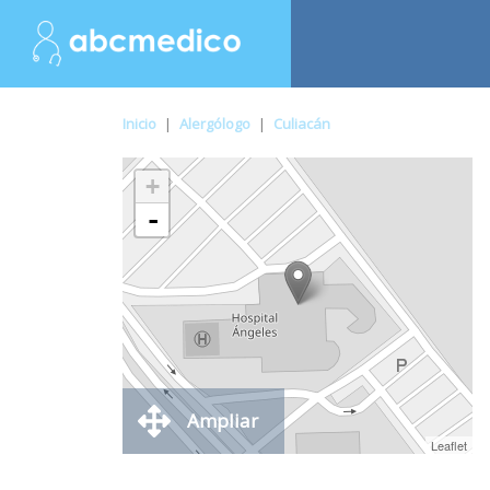
Inicio
|
Alergólogo
|
Culiacán
+
-
Ampliar
Leaflet