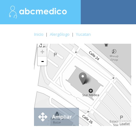
Inicio
|
Alergólogo
|
Yucatan
+
-
Ampliar
Leaflet