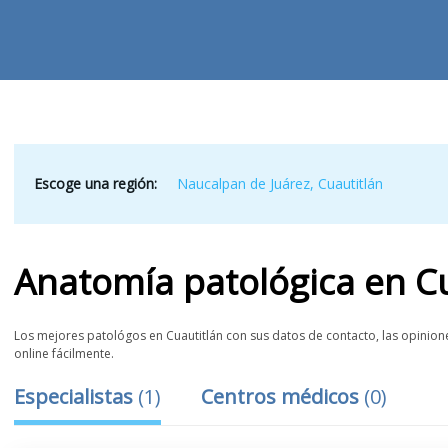
Escoge una región:
Naucalpan de Juárez
,
Cuautitlán
Anatomía patológica
en
C
Los mejores patológos en Cuautitlán con sus datos de contacto, las opiniones
online fácilmente.
Especialistas
(
1
)
Centros médicos
(
0
)