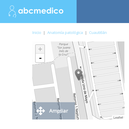
Inicio
|
Anatomía patológica
|
Cuautitlán
+
-
Ampliar
Leaflet