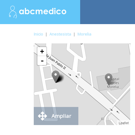
Inicio
|
Anestesista
|
Morelia
+
-
Ampliar
Leaflet