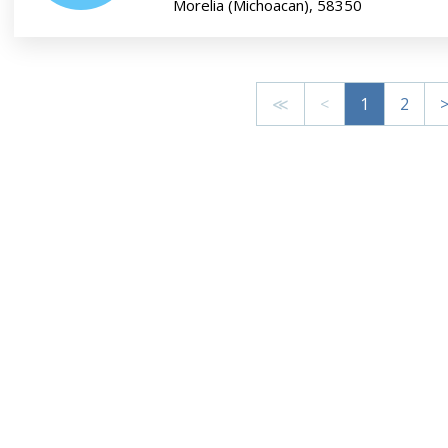
Morelia (Michoacan), 58350
≪
<
1
2