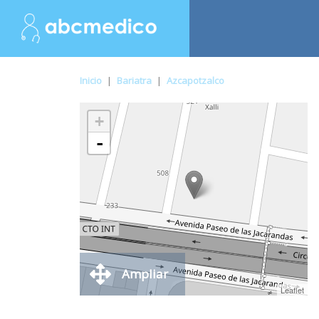
Inicio
|
Bariatra
|
Azcapotzalco
+
-
Ampliar
Leaflet