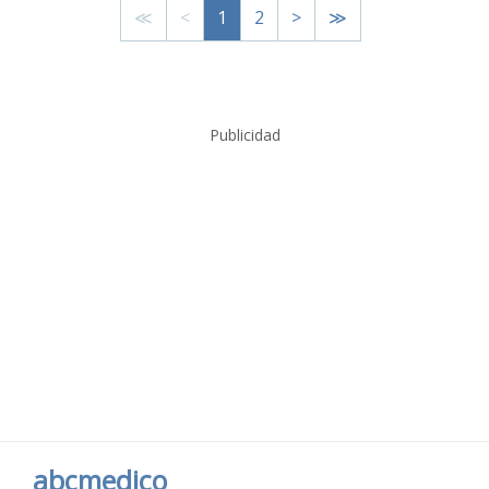
≪
<
1
2
>
≫
Publicidad
abcmedico