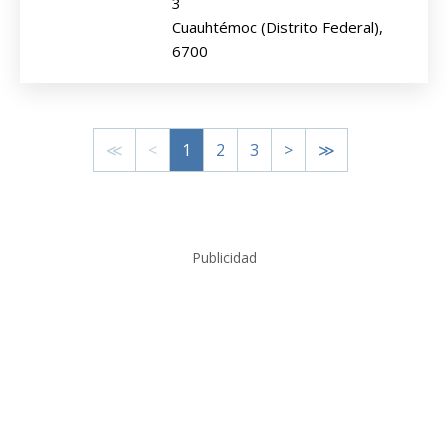
3
Cuauhtémoc (Distrito Federal),
6700
≪
<
1
2
3
>
≫
Publicidad