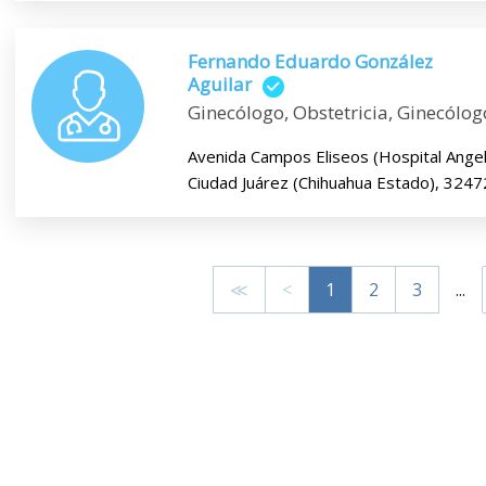
Fernando Eduardo González
Aguilar
Ginecólogo, Obstetricia, Ginecólog
Avenida Campos Eliseos (Hospital Angel
Ciudad Juárez (Chihuahua Estado), 3247
≪
<
1
2
3
...