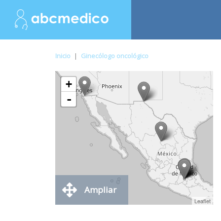
Inicio
|
Ginecólogo oncológico
+
-
Ampliar
Leaflet