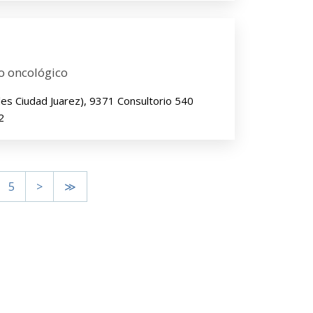
o oncológico
es Ciudad Juarez), 9371 Consultorio 540
2
5
>
≫