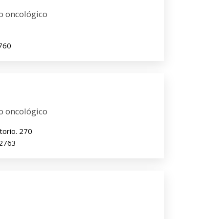
o oncológico
7760
o oncológico
torio. 270
52763