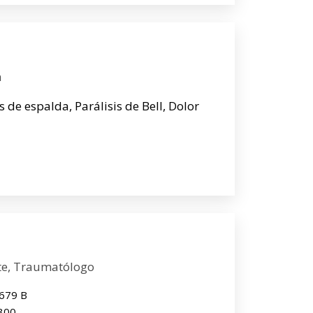
n
os de espalda, Parálisis de Bell, Dolor
rte, Traumatólogo
1679 B
7300