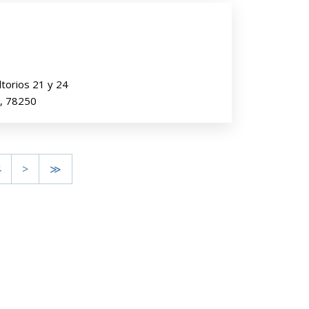
ltorios 21 y 24
), 78250
4
>
≫