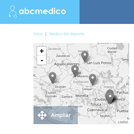
Inicio
|
Medico del deporte
+
-
Ampliar
Leaflet