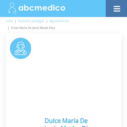
Inicio
|
Anatomía patológica
|
Aguascalientes
|
Dulce María De Jesús Macías Díaz
Dulce María De