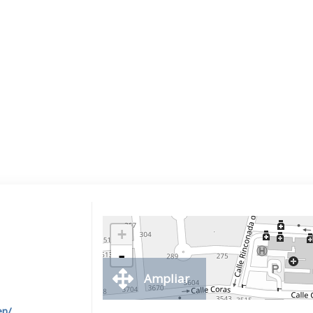
+
-
Ampliar
en/