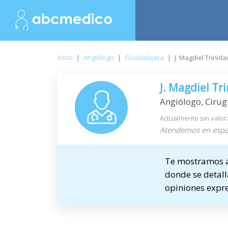
Inicio
|
Angiólogo
|
Guadalajara
|
J. Magdiel Trini
J. Magdiel Tr
Angiólogo, Cirug
Actualmente sin valor
Atendemos en espa
Te mostramos a 
donde se detalla
opiniones expre