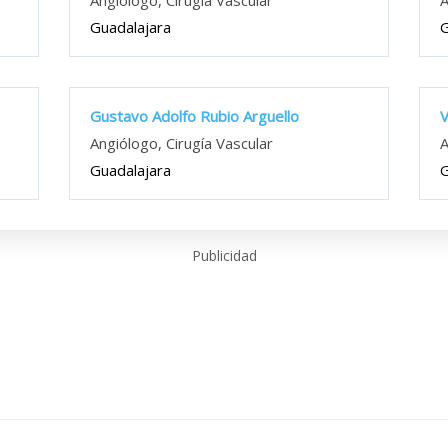
Angiólogo, Cirugía Vascular
A
Guadalajara
G
Gustavo Adolfo Rubio Arguello
V
Angiólogo, Cirugía Vascular
A
Guadalajara
G
Publicidad