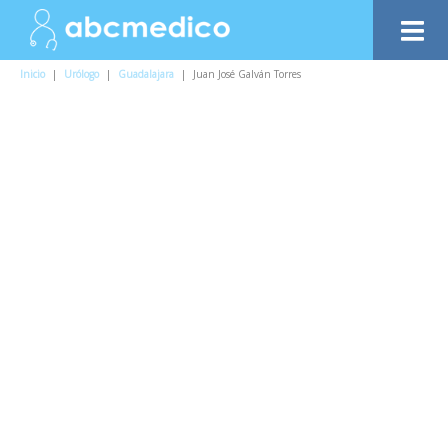
Inicio
|
Urólogo
|
Guadalajara
|
Juan José Galván Torres