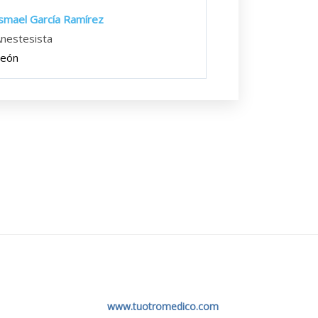
smael García Ramírez
nestesista
León
www.tuotromedico.com