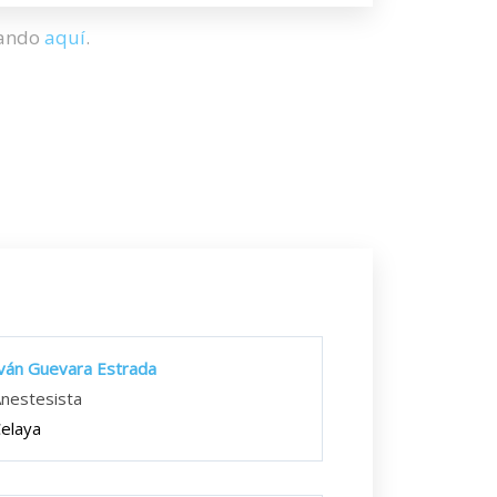
hando
aquí
.
ván Guevara Estrada
nestesista
elaya