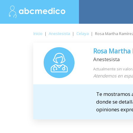
Inicio
|
Anestesista
|
Celaya
|
Rosa Martha Ramíre
Rosa Martha 
Anestesista
Actualmente sin valor
Atendemos en espa
Te mostramos a 
donde se detalla
opiniones expre