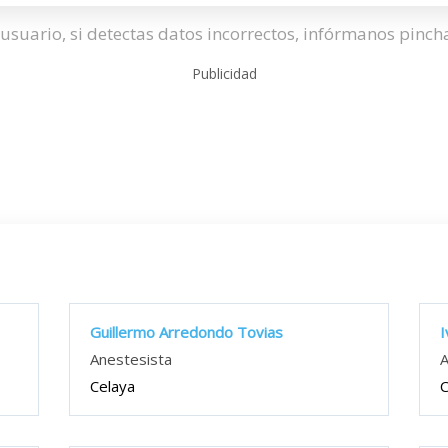
usuario, si detectas datos incorrectos, infórmanos pinc
Publicidad
Guillermo Arredondo Tovias
I
Anestesista
A
Celaya
C