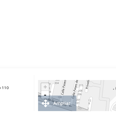
+
o 110
-
Ampliar