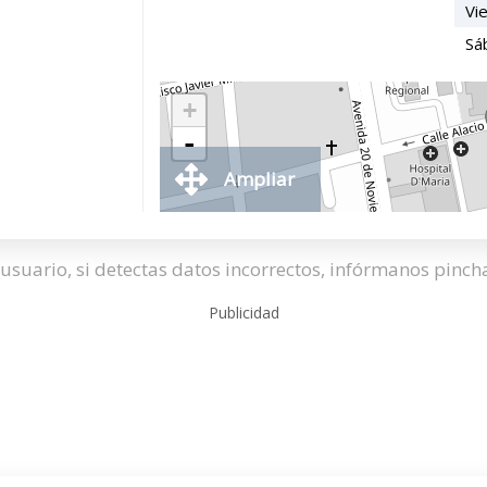
Vi
Sá
+
-
Ampliar
usuario, si detectas datos incorrectos, infórmanos pinc
Publicidad