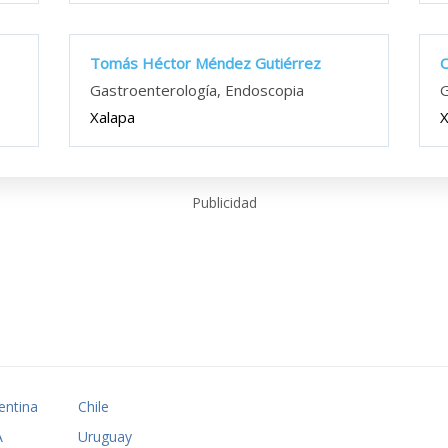
Tomás Héctor Méndez Gutiérrez
C
Gastroenterología, Endoscopia
G
Xalapa
X
Publicidad
entina
Chile
A
Uruguay