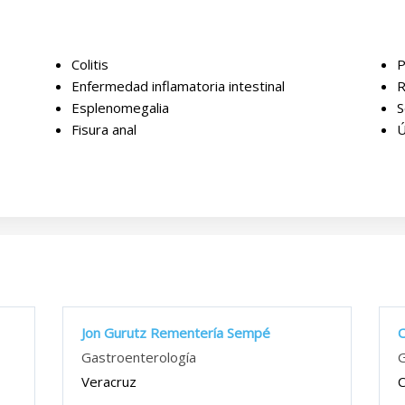
Colitis
P
Enfermedad inflamatoria intestinal
R
Esplenomegalia
S
Fisura anal
Ú
Jon Gurutz Rementería Sempé
O
Gastroenterología
G
Veracruz
C