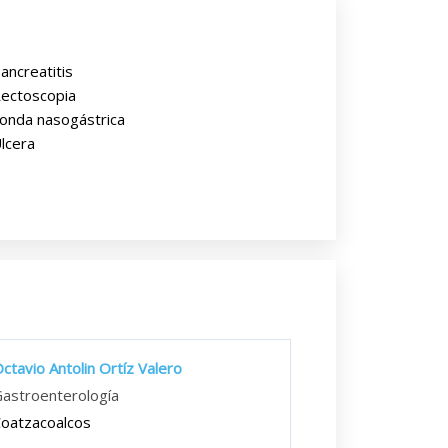
ancreatitis
ectoscopia
onda nasogástrica
lcera
ctavio Antolin Ortíz Valero
astroenterología
oatzacoalcos