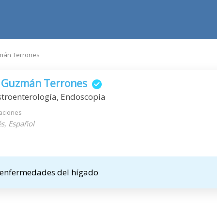
mán Terrones
a Guzmán Terrones
troenterología, Endoscopia
aciones
s, Español
 enfermedades del hígado